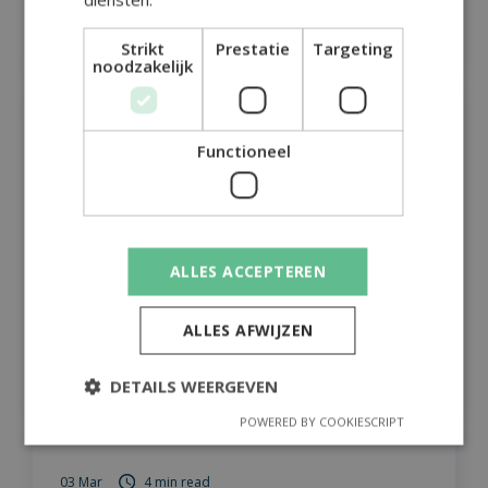
Lees
Strikt
Prestatie
Targeting
noodzakelijk
26 Mar
3 min read
Functioneel
Bouwen aan de toekomst:
waarom we onze eigen
ALLES ACCEPTEREN
Baldwin-modules voor
Magento ontwikkelen (deel 1)
ALLES AFWIJZEN
Lees
DETAILS WEERGEVEN
POWERED BY COOKIESCRIPT
03 Mar
4 min read