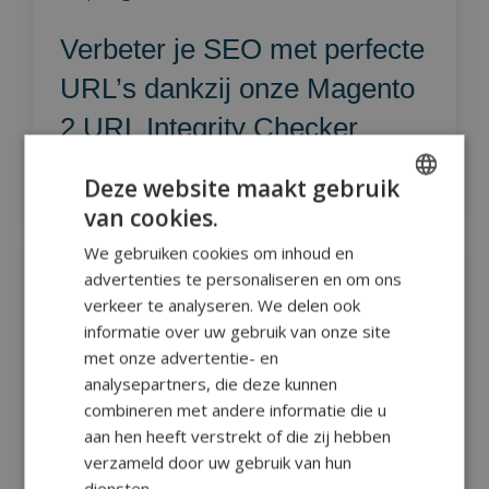
Verbeter je SEO met perfecte
URL’s dankzij onze Magento
2 URL Integrity Checker
Deze website maakt gebruik
Lees
van cookies.
ENGLISH
We gebruiken cookies om inhoud en
DUTCH
advertenties te personaliseren en om ons
26 Mar
4 min read
ROMANIAN
verkeer te analyseren. We delen ook
informatie over uw gebruik van onze site
Bouwen aan de toekomst:
met onze advertentie- en
waarom we onze eigen
analysepartners, die deze kunnen
combineren met andere informatie die u
Baldwin-modules voor
aan hen heeft verstrekt of die zij hebben
Magento ontwikkelen (deel 2)
verzameld door uw gebruik van hun
diensten.