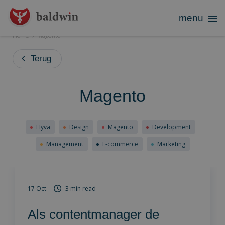
Toggle
menu
navigation
S
Home
Magento
k
Terug
i
p
Magento
t
o
c
Hyvä
Design
Magento
Development
o
Management
E-commerce
Marketing
n
t
e
17 Oct
3 min read
n
Als contentmanager de
t